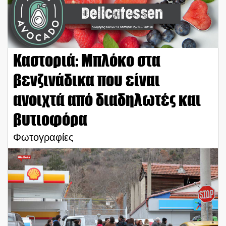
Καστοριά: Μπλόκο στα
βενζινάδικα που είναι
ανοιχτά από διαδηλωτές και
βυτιοφόρα
Φωτογραφίες