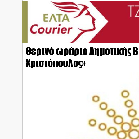
Θερινό ωράριο Δημοτικής Β
Χριστόπουλος»