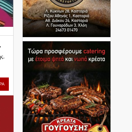
”
ς.
ΡΑ