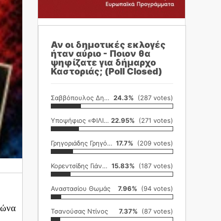
Αν οι δημοτικές εκλογές
ήταν αύριο - Ποιον θα
ψηφίζατε για δήμαρχο
Καστοριάς; (Poll Closed)
Σαββόπουλος Δημήτρης
24.3%
(287 votes)
Υποψήφιος «ΦΙΛΙΚΗ ΕΤΑΙΡΕΙΑ»
22.95%
(271 votes)
Γρηγοριάδης Γρηγόρης
17.7%
(209 votes)
Κορεντσίδης Γιάννης
15.83%
(187 votes)
Αναστασίου Θωμάς
7.96%
(94 votes)
γώνα
Τσανούσας Ντίνος
7.37%
(87 votes)