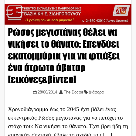
Ρώσος μεγιστάνας θέλει να
νικήσει το θάνατο: Επενδύει
εκατομμύρια για να φτιάξει
ένα άτρωτο άβαταρ
[εικόνες&βίντεο]
28/06/2014
The Doctor
Διάφορα
Χρονοδιάγραμμα έως το 2045 έχει βάλει ένας
εκκεντρικός Ρώσος μεγιστάνας για να πετύχει το
στόχο του: Να νικήσει το θάνατο. Έχει βρει ήδη τη
«μαγική» συνταγή, έβαλε το σχέδιό του […]