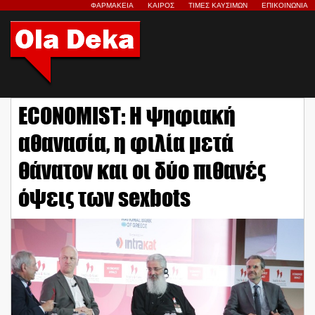
ΦΑΡΜΑΚΕΙΑ
ΚΑΙΡΟΣ
ΤΙΜΕΣ ΚΑΥΣΙΜΩΝ
ΕΠΙΚΟΙΝΩΝΙΑ
ECONOMIST: Η ψηφιακή
αθανασία, η φιλία μετά
θάνατον και οι δύο πιθανές
όψεις των sexbots