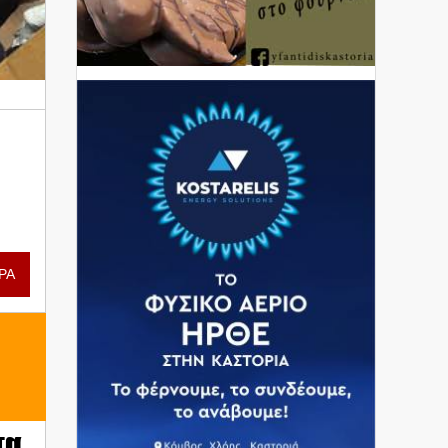
ΡΑ
τα