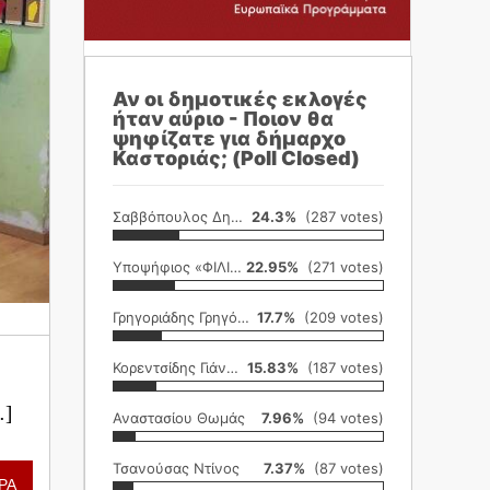
Αν οι δημοτικές εκλογές
ήταν αύριο - Ποιον θα
ψηφίζατε για δήμαρχο
Καστοριάς; (Poll Closed)
Σαββόπουλος Δημήτρης
24.3%
(287 votes)
Υποψήφιος «ΦΙΛΙΚΗ ΕΤΑΙΡΕΙΑ»
22.95%
(271 votes)
Γρηγοριάδης Γρηγόρης
17.7%
(209 votes)
Κορεντσίδης Γιάννης
15.83%
(187 votes)
…]
Αναστασίου Θωμάς
7.96%
(94 votes)
Τσανούσας Ντίνος
7.37%
(87 votes)
ΡΑ