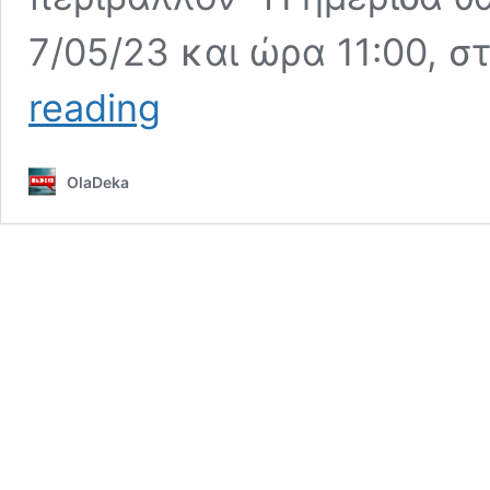
7/05/23 και ώρα 11:00, σ
Ημερίδα
reading
ενημέρωσης
για
τις
OlaDeka
επιπτώσεις
του
Αιολικού
Πάρκου
“Δούκας”
(Κλεισούρα
–
Λέχοβο)