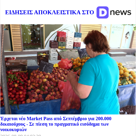
ΕΙΔΗΣΕΙΣ ΑΠΟΚΛΕΙΣΤΙΚΑ ΣΤΟ
Έρχεται νέο Market Pass από Σεπτέμβριο για 200.000
δικαιούχους - Σε πίεση το πραγματικό εισόδημα των
νοικοκυριών