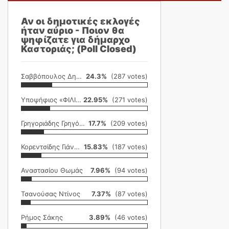
Αν οι δημοτικές εκλογές
ήταν αύριο - Ποιον θα
ψηφίζατε για δήμαρχο
Καστοριάς; (Poll Closed)
Σαββόπουλος Δημήτρης
24.3%
(287 votes)
Υποψήφιος «ΦΙΛΙΚΗ ΕΤΑΙΡΕΙΑ»
22.95%
(271 votes)
Γρηγοριάδης Γρηγόρης
17.7%
(209 votes)
Κορεντσίδης Γιάννης
15.83%
(187 votes)
Αναστασίου Θωμάς
7.96%
(94 votes)
Τσανούσας Ντίνος
7.37%
(87 votes)
Ρήμος Σάκης
3.89%
(46 votes)