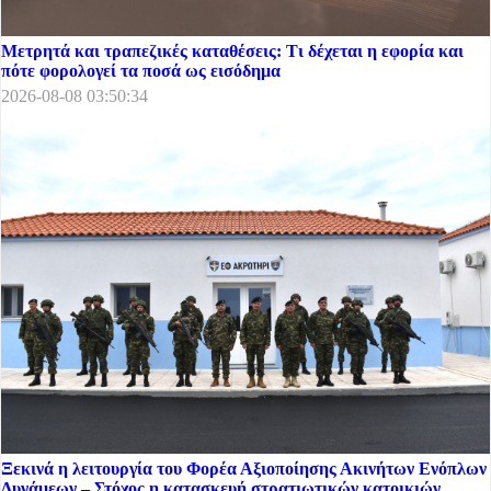
Μετρητά και τραπεζικές καταθέσεις: Τι δέχεται η εφορία και
πότε φορολογεί τα ποσά ως εισόδημα
2026-08-08 03:50:34
Ξεκινά η λειτουργία του Φορέα Αξιοποίησης Ακινήτων Ενόπλων
Δυνάμεων – Στόχος η κατασκευή στρατιωτικών κατοικιών