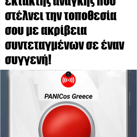
έκτακτης ανάγκης που
στέλνει την τοποθεσία
σου με ακρίβεια
συντεταγμένων σε έναν
συγγενή!