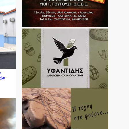
ν
κών