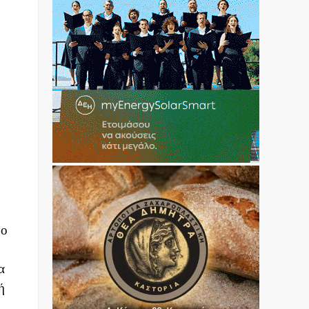
νο
α
ή