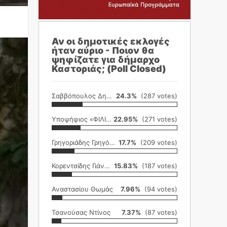
Αν οι δημοτικές εκλογές
ήταν αύριο - Ποιον θα
ψηφίζατε για δήμαρχο
Καστοριάς; (Poll Closed)
Σαββόπουλος Δημήτρης
24.3%
(287 votes)
Υποψήφιος «ΦΙΛΙΚΗ ΕΤΑΙΡΕΙΑ»
22.95%
(271 votes)
Γρηγοριάδης Γρηγόρης
17.7%
(209 votes)
Κορεντσίδης Γιάννης
15.83%
(187 votes)
Αναστασίου Θωμάς
7.96%
(94 votes)
Τσανούσας Ντίνος
7.37%
(87 votes)