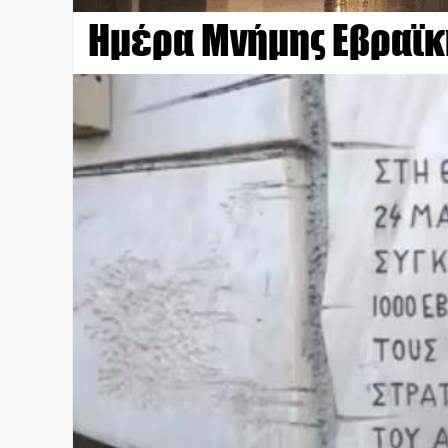
Ημέρα Μνήμης Εβραϊκή