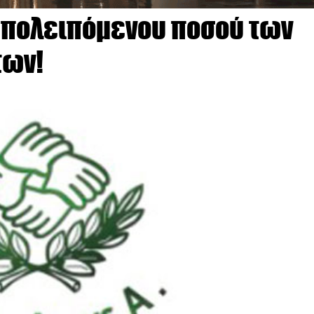
υπολειπόμενου ποσού των
των!