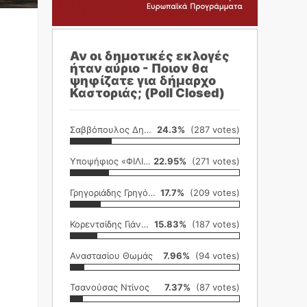
Αν οι δημοτικές εκλογές
ήταν αύριο - Ποιον θα
ψηφίζατε για δήμαρχο
Καστοριάς; (Poll Closed)
Σαββόπουλος Δημήτρης
24.3%
(287 votes)
Υποψήφιος «ΦΙΛΙΚΗ ΕΤΑΙΡΕΙΑ»
22.95%
(271 votes)
Γρηγοριάδης Γρηγόρης
17.7%
(209 votes)
Κορεντσίδης Γιάννης
15.83%
(187 votes)
Αναστασίου Θωμάς
7.96%
(94 votes)
Τσανούσας Ντίνος
7.37%
(87 votes)