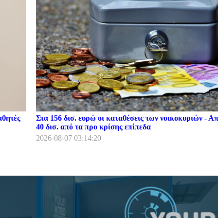
αθητές
Στα 156 δισ. ευρώ οι καταθέσεις των νοικοκυριών - Α
40 δισ. από τα προ κρίσης επίπεδα
2026-08-07 03:14:20