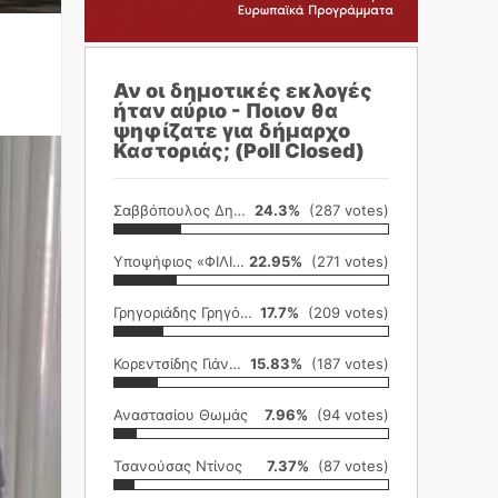
Αν οι δημοτικές εκλογές
ήταν αύριο - Ποιον θα
ψηφίζατε για δήμαρχο
Καστοριάς; (Poll Closed)
Σαββόπουλος Δημήτρης
24.3%
(287 votes)
Υποψήφιος «ΦΙΛΙΚΗ ΕΤΑΙΡΕΙΑ»
22.95%
(271 votes)
Γρηγοριάδης Γρηγόρης
17.7%
(209 votes)
Κορεντσίδης Γιάννης
15.83%
(187 votes)
Αναστασίου Θωμάς
7.96%
(94 votes)
Τσανούσας Ντίνος
7.37%
(87 votes)