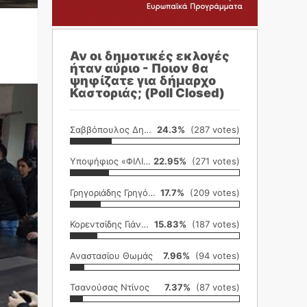
Αν οι δημοτικές εκλογές
ήταν αύριο - Ποιον θα
ψηφίζατε για δήμαρχο
Καστοριάς; (Poll Closed)
Σαββόπουλος Δημήτρης
24.3%
(287 votes)
Υποψήφιος «ΦΙΛΙΚΗ ΕΤΑΙΡΕΙΑ»
22.95%
(271 votes)
Γρηγοριάδης Γρηγόρης
17.7%
(209 votes)
Κορεντσίδης Γιάννης
15.83%
(187 votes)
Αναστασίου Θωμάς
7.96%
(94 votes)
Τσανούσας Ντίνος
7.37%
(87 votes)