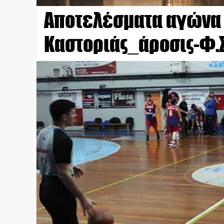
Αποτελέσματα αγώνα Α
Καστοριάς_άροσις-Φ.Σ