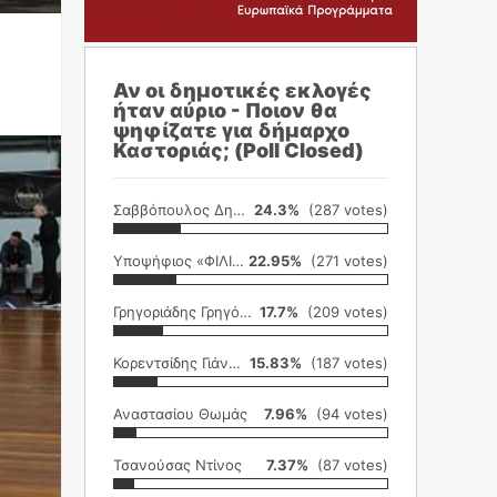
Αν οι δημοτικές εκλογές
ήταν αύριο - Ποιον θα
ψηφίζατε για δήμαρχο
Καστοριάς; (Poll Closed)
Σαββόπουλος Δημήτρης
24.3%
(287 votes)
Υποψήφιος «ΦΙΛΙΚΗ ΕΤΑΙΡΕΙΑ»
22.95%
(271 votes)
Γρηγοριάδης Γρηγόρης
17.7%
(209 votes)
Κορεντσίδης Γιάννης
15.83%
(187 votes)
Αναστασίου Θωμάς
7.96%
(94 votes)
Τσανούσας Ντίνος
7.37%
(87 votes)