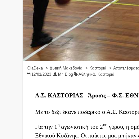
OlaDeka
Δυτική Μακεδονία
Καστοριά
Αποτελέσματα
12/01/2023
Mr. Blog
Αθλητικά
,
Καστοριά
Α.Σ. ΚΑΣΤΟΡΙΑΣ _Άροσις – Φ.Σ. Ε
Με το δεξί έκανε ποδαρικό ο Α.Σ. Καστορ
η
ου
Για την 1
αγωνιστική του 2
γύρου, η ομά
Εθνικού Κοζάνης. Οι παίκτες μας μπήκαν 