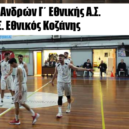
νδρών Γ΄ Εθνικής Α.Σ.
. Εθνικός Κοζάνης