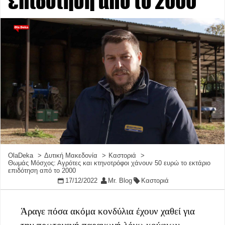
επιδότηση από το 2000
OlaDeka
Δυτική Μακεδονία
Καστοριά
Θωμάς Μόσχος: Αγρότες και κτηνοτρόφοι χάνουν 50 ευρώ το εκτάριο
επιδότηση από το 2000
17/12/2022
Mr. Blog
Καστοριά
Άραγε πόσα ακόμα κονδύλια έχουν χαθεί για