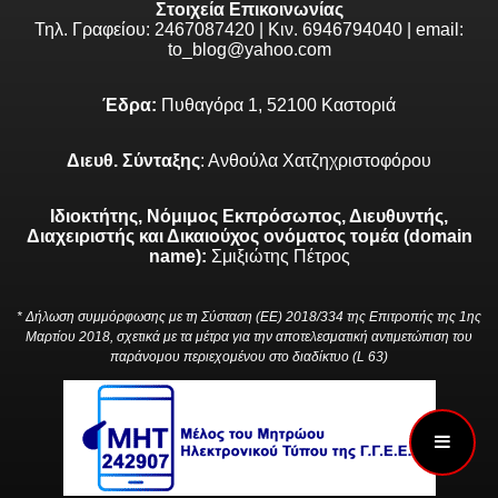
Στοιχεία Επικοινωνίας
Τηλ. Γραφείου: 2467087420 | Κιν. 6946794040 | email:
to_blog@yahoo.com
Έδρα:
Πυθαγόρα 1, 52100 Καστοριά
Διευθ. Σύνταξης
: Ανθούλα Χατζηχριστοφόρου
Ιδιοκτήτης, Νόμιμος Εκπρόσωπος, Διευθυντής,
Διαχειριστής και Δικαιούχος ονόματος τομέα (domain
name):
Σμιξιώτης Πέτρος
* Δήλωση συμμόρφωσης με τη Σύσταση (ΕΕ) 2018/334 της Επιτροπής της 1ης
Μαρτίου 2018, σχετικά με τα μέτρα για την αποτελεσματική αντιμετώπιση του
παράνομου περιεχομένου στο διαδίκτυο (L 63)