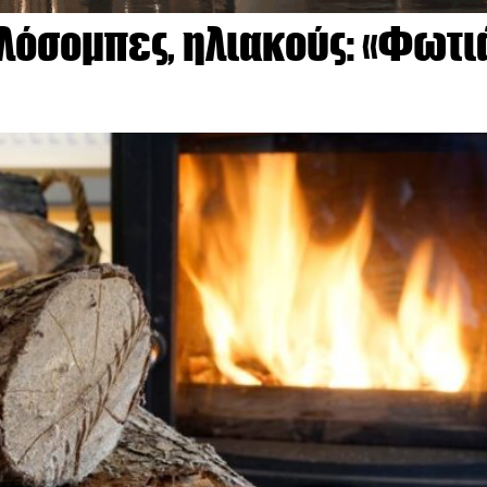
λόσομπες, ηλιακούς: «Φωτι