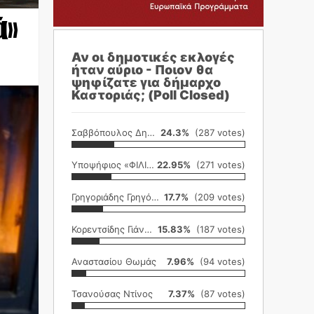
ά»
Αν οι δημοτικές εκλογές
ήταν αύριο - Ποιον θα
ψηφίζατε για δήμαρχο
Καστοριάς; (Poll Closed)
Σαββόπουλος Δημήτρης
24.3%
(287 votes)
Υποψήφιος «ΦΙΛΙΚΗ ΕΤΑΙΡΕΙΑ»
22.95%
(271 votes)
Γρηγοριάδης Γρηγόρης
17.7%
(209 votes)
Κορεντσίδης Γιάννης
15.83%
(187 votes)
Αναστασίου Θωμάς
7.96%
(94 votes)
Τσανούσας Ντίνος
7.37%
(87 votes)