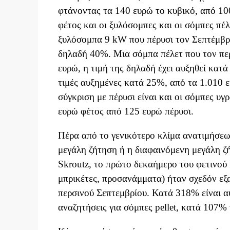
φτάνοντας τα 140 ευρώ το κυβικό, από 10
φέτος και οι ξυλόσομπες και οι σόμπες πέλ
ξυλόσομπα 9 kW που πέρυσι τον Σεπτέμβρι
δηλαδή 40%. Μια σόμπα πέλετ που τον περ
ευρώ, η τιμή της δηλαδή έχει αυξηθεί κατ
τιμές αυξημένες κατά 25%, από τα 1.010 
σύγκριση με πέρυσι είναι και οι σόμπες υγ
ευρώ φέτος από 125 ευρώ πέρυσι.
Πέρα από το γενικότερο κλίμα ανατιμήσεων
μεγάλη ζήτηση ή η διαφαινόμενη μεγάλη ζή
Skroutz, το πρώτο δεκαήμερο του φετινού 
μπρικέτες, προσανάμματα) ήταν σχεδόν εξ
περσινού Σεπτεμβρίου. Κατά 318% είναι α
αναζητήσεις για σόμπες pellet, κατά 107% 