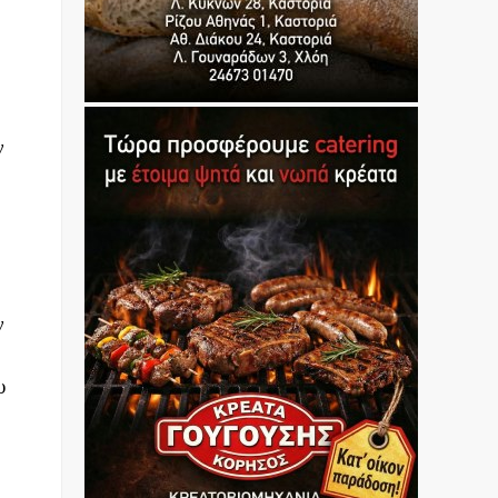
ν
ν
υ