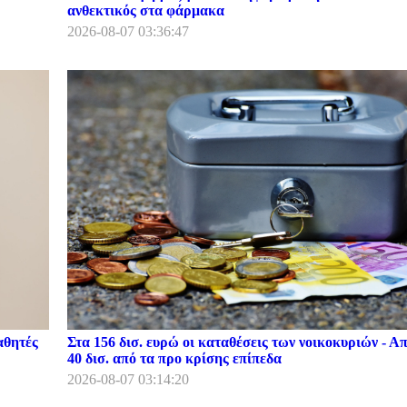
ανθεκτικός στα φάρμακα
2026-08-07 03:36:47
αθητές
Στα 156 δισ. ευρώ οι καταθέσεις των νοικοκυριών - Α
40 δισ. από τα προ κρίσης επίπεδα
2026-08-07 03:14:20