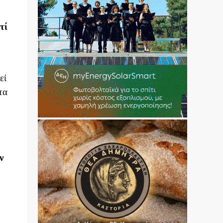
τί
εί
τα
ν