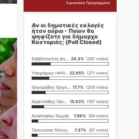
Αν οι δημοτικές εκλογές
ήταν αύριο - Ποιον θα
ψηφίζατε για δήμαρχο
Καστοριάς; (Poll Closed)
Σαββόπουλος Δημήτρης
24.3%
(287 votes)
Υποψήφιος «ΦΙΛΙΚΗ ΕΤΑΙΡΕΙΑ»
22.95%
(271 votes)
Γρηγοριάδης Γρηγόρης
17.7%
(209 votes)
Κορεντσίδης Γιάννης
15.83%
(187 votes)
Αναστασίου Θωμάς
7.96%
(94 votes)
Τσανούσας Ντίνος
7.37%
(87 votes)