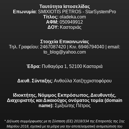
Ταυτότητα Ιστοσελίδας
Επωνυμία
: SMIXIOTIS PETROS - StarSystemPro
Τίτλος:
oladeka.com
ΑΦΜ:
050949912
ΔΟΥ:
Καστοριάς
Στοιχεία Επικοινωνίας
Τηλ. Γραφείου: 2467087420 | Κιν. 6946794040 | email:
to_blog@yahoo.com
Έδρα:
Πυθαγόρα 1, 52100 Καστοριά
Διευθ. Σύνταξης
: Ανθούλα Χατζηχριστοφόρου
Ιδιοκτήτης, Νόμιμος Εκπρόσωπος, Διευθυντής,
Διαχειριστής και Δικαιούχος ονόματος τομέα (domain
name):
Σμιξιώτης Πέτρος
* Δήλωση συμμόρφωσης με τη Σύσταση (ΕΕ) 2018/334 της Επιτροπής της 1ης
Μαρτίου 2018, σχετικά με τα μέτρα για την αποτελεσματική αντιμετώπιση του