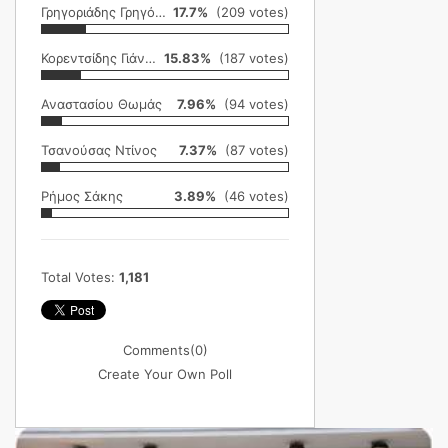
Γρηγοριάδης Γρηγόρης
17.7%
(209 votes)
Κορεντσίδης Γιάννης
15.83%
(187 votes)
Αναστασίου Θωμάς
7.96%
(94 votes)
Τσανούσας Ντίνος
7.37%
(87 votes)
Ρήμος Σάκης
3.89%
(46 votes)
Total Votes:
1,181
Comments
(0)
Create Your Own Poll