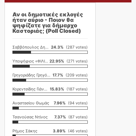
Αν οι δημοτικές εκλογές
ήταν αύριο - Ποιον θα
ψηφίζατε για δήμαρχο
Καστοριάς; (Poll Closed)
Σαββόπουλος Δημήτρης
24.3%
(287 votes)
Υποψήφιος «ΦΙΛΙΚΗ ΕΤΑΙΡΕΙΑ»
22.95%
(271 votes)
Γρηγοριάδης Γρηγόρης
17.7%
(209 votes)
Κορεντσίδης Γιάννης
15.83%
(187 votes)
Αναστασίου Θωμάς
7.96%
(94 votes)
Τσανούσας Ντίνος
7.37%
(87 votes)
Ρήμος Σάκης
3.89%
(46 votes)