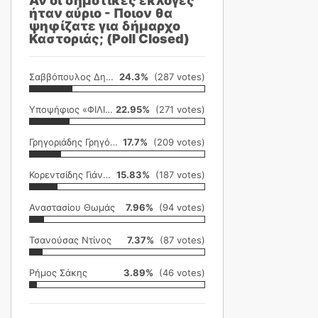
Αν οι δημοτικές εκλογές
ήταν αύριο - Ποιον θα
ψηφίζατε για δήμαρχο
Καστοριάς; (Poll Closed)
Σαββόπουλος Δημήτρης
24.3%
(287 votes)
Υποψήφιος «ΦΙΛΙΚΗ ΕΤΑΙΡΕΙΑ»
22.95%
(271 votes)
Γρηγοριάδης Γρηγόρης
17.7%
(209 votes)
Κορεντσίδης Γιάννης
15.83%
(187 votes)
Αναστασίου Θωμάς
7.96%
(94 votes)
Τσανούσας Ντίνος
7.37%
(87 votes)
Ρήμος Σάκης
3.89%
(46 votes)