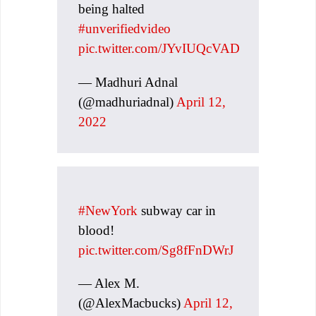
being halted
#unverifiedvideo
pic.twitter.com/JYvIUQcVAD
— Madhuri Adnal
(@madhuriadnal)
April 12,
2022
#NewYork
subway car in
blood!
pic.twitter.com/Sg8fFnDWrJ
— Alex M.
(@AlexMacbucks)
April 12,