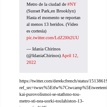
Metro de la ciudad de
#NY
(Sunset Park,en Brooklyn)
Hasta el momento se reportan
al menos 13 heridos. (Video
es cortesía)
pic.twitter.com/LdZ2l0t2UU
— Idania Chirinos
(@IdaniaChirinos)
April 12,
2022
https://twitter.com/derekcfrench/status/1513
ref_src=twsrc%5Etfw%7Ctwcamp%5Etweete
kai-purovolismoi-se-stathmo-tou-
metro-sti-nea-uorki-toulahiston-13-