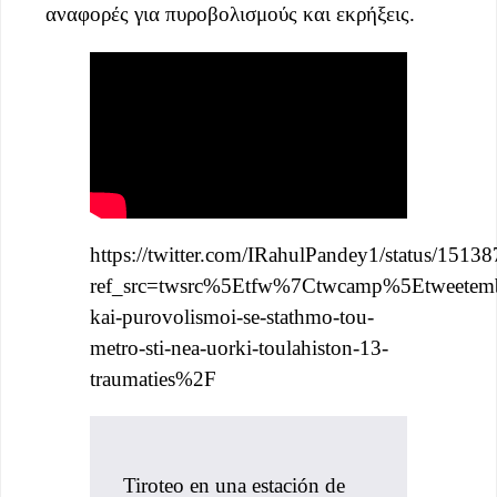
αναφορές για πυροβολισμούς και εκρήξεις.
https://twitter.com/IRahulPandey1/status/15
ref_src=twsrc%5Etfw%7Ctwcamp%5Etweete
kai-purovolismoi-se-stathmo-tou-
metro-sti-nea-uorki-toulahiston-13-
traumaties%2F
Tiroteo en una estación de