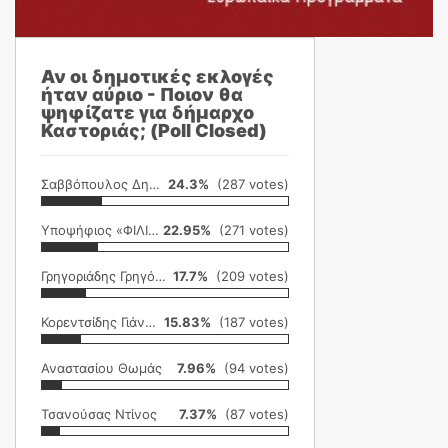
Αν οι δημοτικές εκλογές
ήταν αύριο - Ποιον θα
ψηφίζατε για δήμαρχο
Καστοριάς; (Poll Closed)
Σαββόπουλος Δημήτρης
24.3%
(287 votes)
Υποψήφιος «ΦΙΛΙΚΗ ΕΤΑΙΡΕΙΑ»
22.95%
(271 votes)
Γρηγοριάδης Γρηγόρης
17.7%
(209 votes)
Κορεντσίδης Γιάννης
15.83%
(187 votes)
Αναστασίου Θωμάς
7.96%
(94 votes)
Τσανούσας Ντίνος
7.37%
(87 votes)