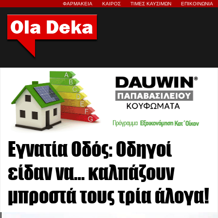
ΦΑΡΜΑΚΕΙΑ
ΚΑΙΡΟΣ
ΤΙΜΕΣ ΚΑΥΣΙΜΩΝ
ΕΠΙΚΟΙΝΩΝΙΑ
Εγνατία Οδός: Οδηγοί
είδαν να… καλπάζουν
μπροστά τους τρία άλογα!