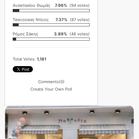
Αναστασίου Θωμάς
7.96%
(94 votes)
Τσανούσας Ντίνος
7.37%
(87 votes)
Ρήμος Σάκης
3.89%
(46 votes)
Total Votes:
1,181
Comments
(0)
Create Your Own Poll