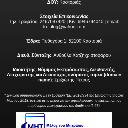
ΔΟΥ:
Καστοριάς
Στοιχεία Επικοινωνίας
Τηλ. Γραφείου: 2467087420 | Κιν. 6946794040 | email:
to_blog@yahoo.com
Έδρα:
Πυθαγόρα 1, 52100 Καστοριά
Διευθ. Σύνταξης
: Ανθούλα Χατζηχριστοφόρου
Ιδιοκτήτης, Νόμιμος Εκπρόσωπος, Διευθυντής,
Διαχειριστής και Δικαιούχος ονόματος τομέα (domain
name):
Σμιξιώτης Πέτρος
* Δήλωση συμμόρφωσης με τη Σύσταση (ΕΕ) 2018/334 της Επιτροπής της 1ης
Μαρτίου 2018, σχετικά με τα μέτρα για την αποτελεσματική αντιμετώπιση του
παράνομου περιεχομένου στο διαδίκτυο (L 63)