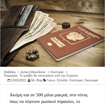
OlaDeka
Δυτική Μακεδονία
Καστοριά
Τουρισμός: Το ρούβλι θα απουσιάσει από την Ευρώπη
13/03/2022
Mr. Blog
Γούνα
,
Ελλάδα
,
Καστοριά
,
Οικονομία
Aκόμη και αν 500 μίλια μακριά, στα νότια,
ίσως να πέφτουν ρωσικοί πύραυλοι, το