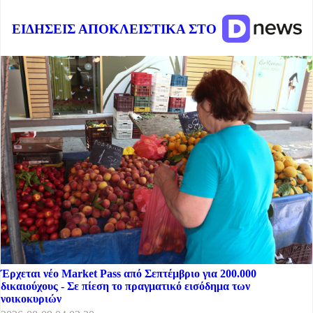
ΕΙΔΗΣΕΙΣ ΑΠΟΚΛΕΙΣΤΙΚΑ ΣΤΟ
Έρχεται νέο Market Pass από Σεπτέμβριο για 200.000
δικαιούχους - Σε πίεση το πραγματικό εισόδημα των
νοικοκυριών