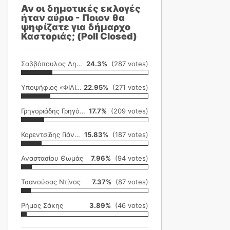
Αν οι δημοτικές εκλογές
ήταν αύριο - Ποιον θα
ψηφίζατε για δήμαρχο
Καστοριάς; (Poll Closed)
Σαββόπουλος Δημήτρης
24.3%
(287 votes)
Υποψήφιος «ΦΙΛΙΚΗ ΕΤΑΙΡΕΙΑ»
22.95%
(271 votes)
Γρηγοριάδης Γρηγόρης
17.7%
(209 votes)
Κορεντσίδης Γιάννης
15.83%
(187 votes)
Αναστασίου Θωμάς
7.96%
(94 votes)
Τσανούσας Ντίνος
7.37%
(87 votes)
Ρήμος Σάκης
3.89%
(46 votes)