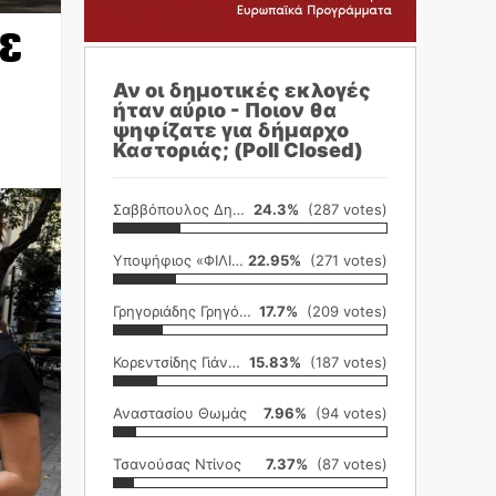
σε
Αν οι δημοτικές εκλογές
ήταν αύριο - Ποιον θα
ψηφίζατε για δήμαρχο
Καστοριάς; (Poll Closed)
Σαββόπουλος Δημήτρης
24.3%
(287 votes)
Υποψήφιος «ΦΙΛΙΚΗ ΕΤΑΙΡΕΙΑ»
22.95%
(271 votes)
Γρηγοριάδης Γρηγόρης
17.7%
(209 votes)
Κορεντσίδης Γιάννης
15.83%
(187 votes)
Αναστασίου Θωμάς
7.96%
(94 votes)
Τσανούσας Ντίνος
7.37%
(87 votes)