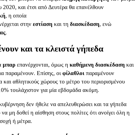
υ 2020, και έτσι από Δευτέρα θα επανέλθουν
κή
, η οποία
νέρχεται στην
εστίαση
και τη
διασκέδαση
, ενώ
ίας
.
νουν και τα κλειστά γήπεδα
τα
μπαρ
επανέρχονται, όμως η
καθήμενη διασκέδαση
και
α παραμένουν. Επίσης, οι
φίλαθλοι
παραμένουν
α και αθλητικούς χώρους το μέτρο του περιορισμένου
10% τουλάχιστον για μία εβδομάδα ακόμη.
 κυβέρνηση δεν ήθελε να απελευθερώσει και τα γήπεδα
να μη δοθεί η αίσθηση στους πολίτες ότι ανοίγει όλη η
σοχή ή μέτρα.