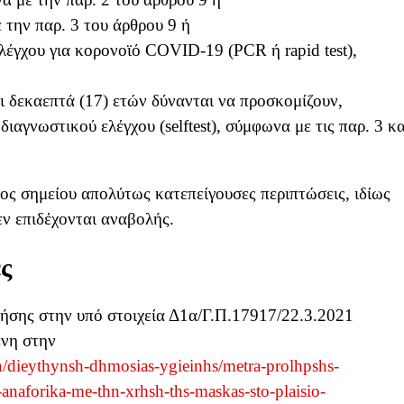
 την παρ. 3 του άρθρου 9 ή
έγχου για κορονοϊό COVID-19 (PCR ή rapid test),
ι δεκαεπτά (17) ετών δύνανται να προσκομίζουν,
αγνωστικού ελέγχου (selftest), σύμφωνα με τις παρ. 3 κα
ος σημείου απολύτως κατεπείγουσες περιπτώσεις, ιδίως
ν επιδέχονται αναβολής.
ες
ήσης στην υπό στοιχεία Δ1α/Γ.Π.17917/22.3.2021
ένη στην
/dieythynsh-dhmosias-ygieinhs/metra-prolhpshs-
-anaforika-me-thn-xrhsh-ths-maskas-sto-plaisio-