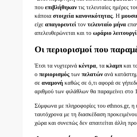
που
επιβλήθηκαν
τις τελευταίες ημέρες το
κάποια
στοιχεία κανονικότητας
. Η
μουσι
είχε
απαγορευτεί
τον
τελευταίο
μήνα
επα
απελευθερώνεται και το
ωράριο
λειτουργ
Οι περιορισμοί που παραμέ
Έτσι τα νυχτερινά
κέντρα
, τα
κλαμπ
και 
ο
περιορισμός
των
πελατών
ανά κατάστημ
σε
αναμονή
καθώς σε ό,τι αφορά σε γήπεδ
αριθμού των φιλάθλων θα παραμείνει στο 
Σύμφωνα με πληροφορίες του ethnos.gr, η
ταυτόχρονα με τη διασκέδαση προκειμένου 
χώρα και συνεπώς δεν απαιτείται άλλη προ