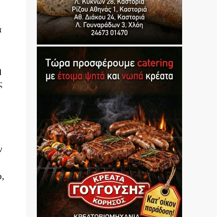
α
η
ς
ν
ο,