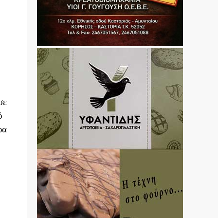
σε
ό
ρα