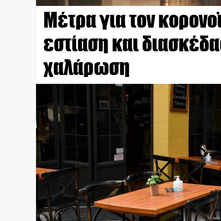
Μέτρα για τον κορονο
εστίαση και διασκέδα
χαλάρωση