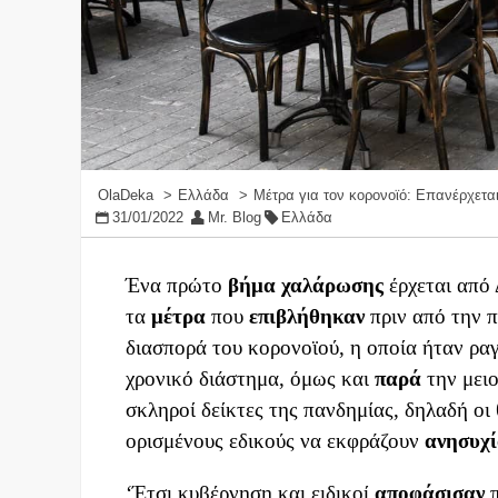
OlaDeka
Ελλάδα
Μέτρα για τον κορονοϊό: Επανέρχετα
31/01/2022
Mr. Blog
Ελλάδα
Ένα πρώτο
βήμα
χαλάρωσης
έρχεται από 
τα
μέτρα
που
επιβλήθηκαν
πριν από την π
διασπορά του κορονοϊού, η οποία ήταν ραγ
χρονικό διάστημα, όμως και
παρά
την μει
σκληροί δείκτες της πανδημίας, δηλαδή οι
ορισμένους εδικούς να εκφράζουν
ανησυχ
‘Έτσι κυβέρνηση και ειδικοί
αποφάσισαν
π