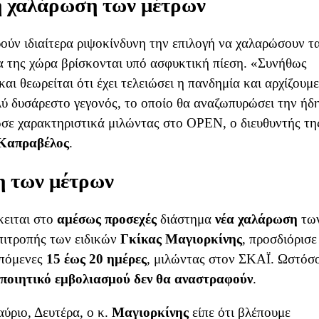
τη χαλάρωση των μέτρων
ρούν ιδιαίτερα ριψοκίνδυνη την επιλογή να χαλαρώσουν τ
α της χώρα βρίσκονται υπό ασφυκτική πίεση. «Συνήθως
ι θεωρείται ότι έχει τελειώσει η πανδημία και αρχίζουμε
πολύ δυσάρεστο γεγονός, το οποίο θα αναζωπυρώσει την ήδ
σε χαρακτηριστικά μιλώντας στο OPEN, ο διευθυντής τη
 Καπραβέλος
.
η των μέτρων
κειται στο
αμέσως
προσεχές
διάστημα
νέα χαλάρωση
τω
επιτροπής των ειδικών
Γκίκας Μαγιορκίνης
, προσδιόρισε
πόμενες
15 έως 20 ημέρες
, μιλώντας στον ΣΚΑΪ. Ωστόσ
ποιητικό
εμβολιασμού
δεν
θα
αναστραφούν
.
ύριο, Δευτέρα, ο κ.
Μαγιορκίνης
είπε ότι βλέπουμε