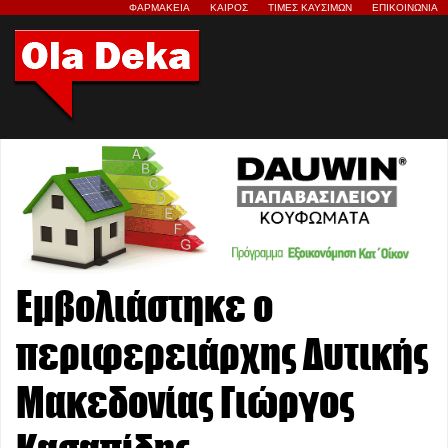
ΦΑΡΜΑΚΕΙΑ
ΚΑΙΡΟΣ
ΤΙΜΕΣ ΚΑΥΣΙΜΩΝ
ΕΠΙΚΟΙΝΩΝΙΑ
Εμβολιάστηκε ο
περιφερειάρχης Δυτικής
Μακεδονίας Γιώργος