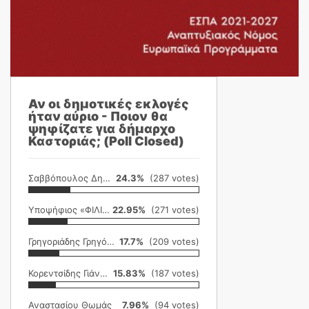
Αν οι δημοτικές εκλογές
ήταν αύριο - Ποιον θα
ψηφίζατε για δήμαρχο
Καστοριάς; (Poll Closed)
Σαββόπουλος Δημήτρης
24.3%
(287 votes)
Υποψήφιος «ΦΙΛΙΚΗ ΕΤΑΙΡΕΙΑ»
22.95%
(271 votes)
Γρηγοριάδης Γρηγόρης
17.7%
(209 votes)
Κορεντσίδης Γιάννης
15.83%
(187 votes)
Αναστασίου Θωμάς
7.96%
(94 votes)