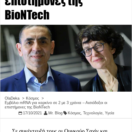
επιστήμονες της
BioNTech
OlaDeka
Κόσμος
Εμβόλιο mRNA για καρκίνο σε 2 με 3 χρόνια – Αισιόδοξοι οι
επιστήμονες της BioNTech
17/10/2021
Mr. Blog
Κόσμος
,
Τεχνολογία
,
Υγεία
Σε συνέντευξή τους οι Ουγκούρ Σαχίν και