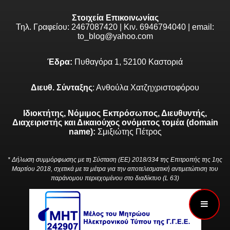
Στοιχεία Επικοινωνίας
Τηλ. Γραφείου: 2467087420 | Κιν. 6946794040 | email:
to_blog@yahoo.com
Έδρα:
Πυθαγόρα 1, 52100 Καστοριά
Διευθ. Σύνταξης
: Ανθούλα Χατζηχριστοφόρου
Ιδιοκτήτης, Νόμιμος Εκπρόσωπος, Διευθυντής,
Διαχειριστής και Δικαιούχος ονόματος τομέα (domain
name):
Σμιξιώτης Πέτρος
* Δήλωση συμμόρφωσης με τη Σύσταση (ΕΕ) 2018/334 της Επιτροπής της 1ης
Μαρτίου 2018, σχετικά με τα μέτρα για την αποτελεσματική αντιμετώπιση του
παράνομου περιεχομένου στο διαδίκτυο (L 63)