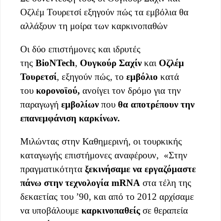
Οζλέμ Τουρετσί εξηγούν πώς τα εμβόλια θα
αλλάξουν τη μοίρα των καρκινοπαθών
Οι δύο επιστήμονες και ιδρυτές
της
BioNTech
,
Ουγκούρ Σαχίν
και
Οζλέμ
Τουρετσί
, εξηγούν πώς, το
εμβόλιο
κατά
του
κορονοϊού,
ανοίγει τον δρόμο για την
παραγωγή
εμβολίων
που
θα αποτρέπουν την
επανεμφάνιση καρκίνων.
Μιλώντας στην Καθημερινή, οι τουρκικής
καταγωγής επιστήμονες αναφέρουν, «Στην
πραγματικότητα
ξεκινήσαμε να εργαζόμαστε
πάνω στην τεχνολογία mRNA
στα τέλη της
δεκαετίας του ’90, και από το 2012 αρχίσαμε
να υποβάλουμε
καρκινοπαθείς
σε θεραπεία