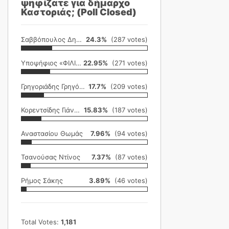
ψηφίζατε για δήμαρχο
Καστοριάς; (Poll Closed)
Σαββόπουλος Δημήτρης
24.3%
(287 votes)
Υποψήφιος «ΦΙΛΙΚΗ ΕΤΑΙΡΕΙΑ»
22.95%
(271 votes)
Γρηγοριάδης Γρηγόρης
17.7%
(209 votes)
Κορεντσίδης Γιάννης
15.83%
(187 votes)
Αναστασίου Θωμάς
7.96%
(94 votes)
Τσανούσας Ντίνος
7.37%
(87 votes)
Ρήμος Σάκης
3.89%
(46 votes)
Total Votes:
1,181