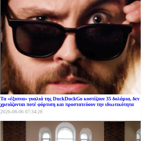
Τα «έξυπνα» γυαλιά της DuckDuckGo κοστίζουν 35 δολάρια, δεν
χρειάζονται ποτέ φόρτιση και προστατεύουν την ιδιωτικότητα
2026-08-06 07:34:28