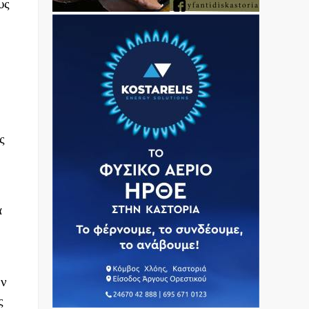
υς
ς
α
ην
ς