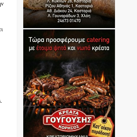
ην
τι
.