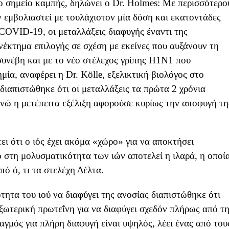
ο σημείο καμπής, δηλώνει ο Dr. Holmes: Με περισσότερο
 εμβολιαστεί με τουλάχιστον μία δόση και εκατοντάδες
COVID-19, οι μεταλλάξεις διαφυγής έναντι της
νέκτημα επιλογής σε σχέση με εκείνες που αυξάνουν τη
συνέβη και με το νέο στέλεχος γρίπης H1N1 που
ία, αναφέρει η Dr. Kölle, εξελικτική βιολόγος στο
ιαπιστώθηκε ότι οι μεταλλάξεις τα πρώτα 2 χρόνια
ενώ η μετέπειτα εξέλιξη αφορούσε κυρίως την αποφυγή τη
ει ότι ο ιός έχει ακόμα «χώρο» για να αποκτήσει
 στη μολυσματικότητα των ιών αποτελεί η ιλαρά, η οποί
πό ό, τι τα στελέχη Δέλτα.
τητα του ιού να διαφύγει της ανοσίας διαπιστώθηκε ότι
εξωτερική πρωτεΐνη για να διαφύγει σχεδόν πλήρως από τ
αγμός για πλήρη διαφυγή είναι υψηλός, λέει ένας από του