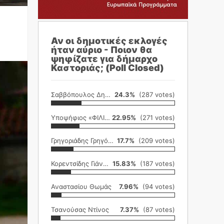
Αν οι δημοτικές εκλογές
ήταν αύριο - Ποιον θα
ψηφίζατε για δήμαρχο
Καστοριάς; (Poll Closed)
Σαββόπουλος Δημήτρης
24.3%
(287 votes)
Υποψήφιος «ΦΙΛΙΚΗ ΕΤΑΙΡΕΙΑ»
22.95%
(271 votes)
Γρηγοριάδης Γρηγόρης
17.7%
(209 votes)
Κορεντσίδης Γιάννης
15.83%
(187 votes)
Αναστασίου Θωμάς
7.96%
(94 votes)
Τσανούσας Ντίνος
7.37%
(87 votes)