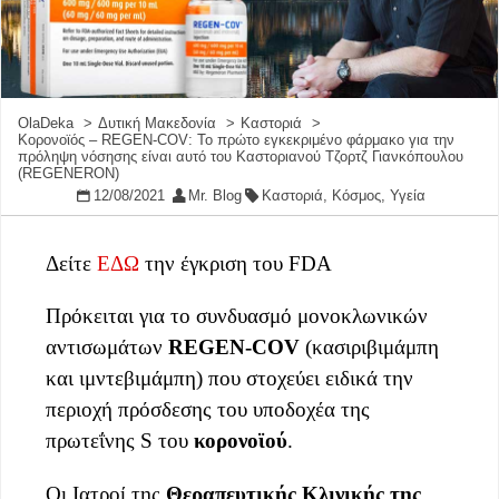
OlaDeka
Δυτική Μακεδονία
Καστοριά
Κορονοϊός – REGEN-COV: Το πρώτο εγκεκριμένο φάρμακο για την
πρόληψη νόσησης είναι αυτό του Καστοριανού Τζορτζ Γιανκόπουλου
(REGENERON)
12/08/2021
Mr. Blog
Καστοριά
,
Κόσμος
,
Υγεία
Δείτε
ΕΔΩ
την έγκριση του FDA
Πρόκειται για το συνδυασμό μονοκλωνικών
αντισωμάτων
REGEN-COV
(κασιριβιμάμπη
και ιμντεβιμάμπη) που στοχεύει ειδικά την
περιοχή πρόσδεσης του υποδοχέα της
πρωτεΐνης S του
κορονοϊού
.
Οι Ιατροί της
Θεραπευτικής Κλινικής της