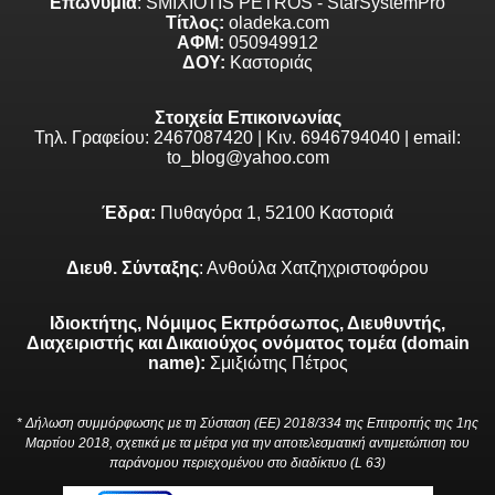
Επωνυμία
: SMIXIOTIS PETROS - StarSystemPro
Τίτλος:
oladeka.com
ΑΦΜ:
050949912
ΔΟΥ:
Καστοριάς
Στοιχεία Επικοινωνίας
Τηλ. Γραφείου: 2467087420 | Κιν. 6946794040 | email:
to_blog@yahoo.com
Έδρα:
Πυθαγόρα 1, 52100 Καστοριά
Διευθ. Σύνταξης
: Ανθούλα Χατζηχριστοφόρου
Ιδιοκτήτης, Νόμιμος Εκπρόσωπος, Διευθυντής,
Διαχειριστής και Δικαιούχος ονόματος τομέα (domain
name):
Σμιξιώτης Πέτρος
* Δήλωση συμμόρφωσης με τη Σύσταση (ΕΕ) 2018/334 της Επιτροπής της 1ης
Μαρτίου 2018, σχετικά με τα μέτρα για την αποτελεσματική αντιμετώπιση του
παράνομου περιεχομένου στο διαδίκτυο (L 63)