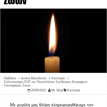
Ζώων
OlaDeka
Δυτική Μακεδονία
Καστοριά
Συλλυπητήρια ΕΟΓ και Πανελληνίου Συνδέσμου Εκτροφέων
Γουνοφόρων Ζώων
25/06/2021
Mr. Blog
Καστοριά
Με μεγάλη μας θλίψη πληροφορηθήκαμε τον