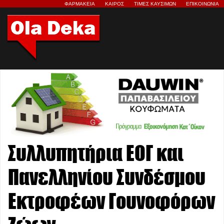
ΦΑΡΜΑΚΕΙΑ
ΚΑΙΡΟΣ
ΤΙΜΕΣ ΚΑΥΣΙΜΩΝ
ΕΠΙΚΟΙΝΩΝΙΑ
Συλλυπητήρια ΕΟΓ και
Πανελληνίου Συνδέσμου
Εκτροφέων Γουνοφόρων