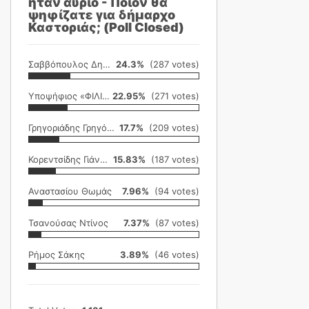
ήταν αύριο - Ποιον θα
ψηφίζατε για δήμαρχο
Καστοριάς; (Poll Closed)
Σαββόπουλος Δημήτρης
24.3%
(287 votes)
Υποψήφιος «ΦΙΛΙΚΗ ΕΤΑΙΡΕΙΑ»
22.95%
(271 votes)
Γρηγοριάδης Γρηγόρης
17.7%
(209 votes)
Κορεντσίδης Γιάννης
15.83%
(187 votes)
Αναστασίου Θωμάς
7.96%
(94 votes)
Τσανούσας Ντίνος
7.37%
(87 votes)
Ρήμος Σάκης
3.89%
(46 votes)