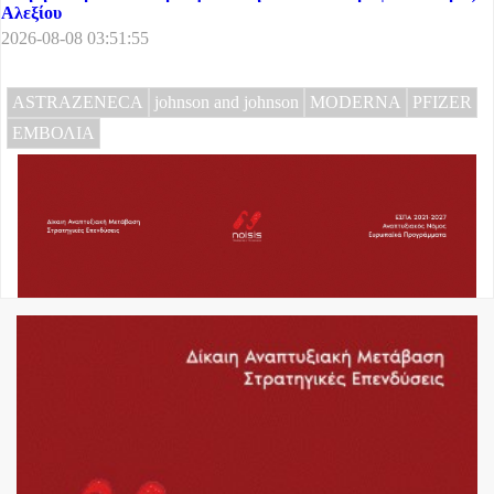
Αλεξίου
2026-08-08 03:51:55
ASTRAZENECA
johnson and johnson
MODERNA
PFIZER
ΕΜΒΟΛΙΑ