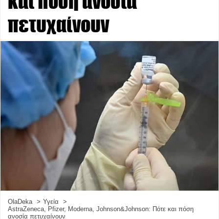
και πόση ανοσία
πετυχαίνουν
OlaDeka
Υγεία
AstraZeneca, Pfizer, Moderna, Johnson&Johnson: Πότε και πόση
ανοσία πετυχαίνουν