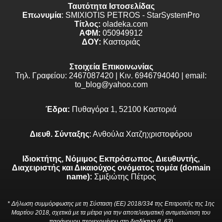
Ταυτότητα Ιστοσελίδας
Επωνυμία
: SMIXIOTIS PETROS - StarSystemPro
Τίτλος:
oladeka.com
ΑΦΜ:
050949912
ΔΟΥ:
Καστοριάς
Στοιχεία Επικοινωνίας
Τηλ. Γραφείου: 2467087420 | Κιν. 6946794040 | email:
to_blog@yahoo.com
Έδρα:
Πυθαγόρα 1, 52100 Καστοριά
Διευθ. Σύνταξης
: Ανθούλα Χατζηχριστοφόρου
Ιδιοκτήτης, Νόμιμος Εκπρόσωπος, Διευθυντής,
Διαχειριστής και Δικαιούχος ονόματος τομέα (domain
name):
Σμιξιώτης Πέτρος
* Δήλωση συμμόρφωσης με τη Σύσταση (ΕΕ) 2018/334 της Επιτροπής της 1ης
Μαρτίου 2018, σχετικά με τα μέτρα για την αποτελεσματική αντιμετώπιση του
παράνομου περιεχομένου στο διαδίκτυο (L 63)