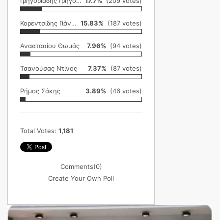
Γρηγοριάδης Γρηγόρης
17.7%
(209 votes)
Κορεντσίδης Γιάννης
15.83%
(187 votes)
Αναστασίου Θωμάς
7.96%
(94 votes)
Τσανούσας Ντίνος
7.37%
(87 votes)
Ρήμος Σάκης
3.89%
(46 votes)
Total Votes:
1,181
Comments
(0)
Create Your Own Poll