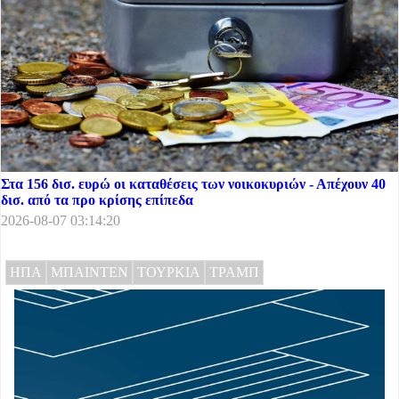
Στα 156 δισ. ευρώ οι καταθέσεις των νοικοκυριών - Απέχουν 40
δισ. από τα προ κρίσης επίπεδα
2026-08-07 03:14:20
ΗΠΑ
ΜΠΑΙΝΤΕΝ
ΤΟΥΡΚΙΑ
ΤΡΑΜΠ