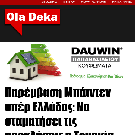
ΦΑΡΜΑΚΕΙΑ
ΚΑΙΡΟΣ
ΤΙΜΕΣ ΚΑΥΣΙΜΩΝ
ΕΠΙΚΟΙΝΩΝΙΑ
Παρέμβαση Μπάιντεν
υπέρ Ελλάδας: Να
σταματήσει τις