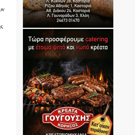
υν
ης