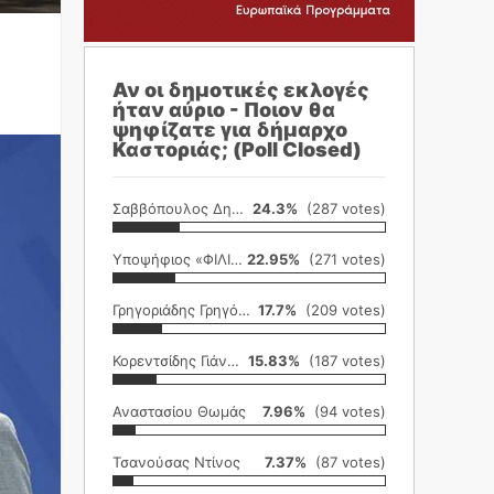
Αν οι δημοτικές εκλογές
ήταν αύριο - Ποιον θα
ψηφίζατε για δήμαρχο
Καστοριάς; (Poll Closed)
Σαββόπουλος Δημήτρης
24.3%
(287 votes)
Υποψήφιος «ΦΙΛΙΚΗ ΕΤΑΙΡΕΙΑ»
22.95%
(271 votes)
Γρηγοριάδης Γρηγόρης
17.7%
(209 votes)
Κορεντσίδης Γιάννης
15.83%
(187 votes)
Αναστασίου Θωμάς
7.96%
(94 votes)
Τσανούσας Ντίνος
7.37%
(87 votes)