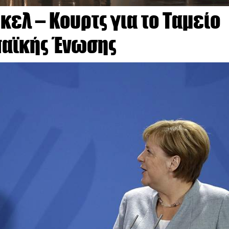
ελ – Κουρτς για το Ταμείο
αϊκής Ένωσης