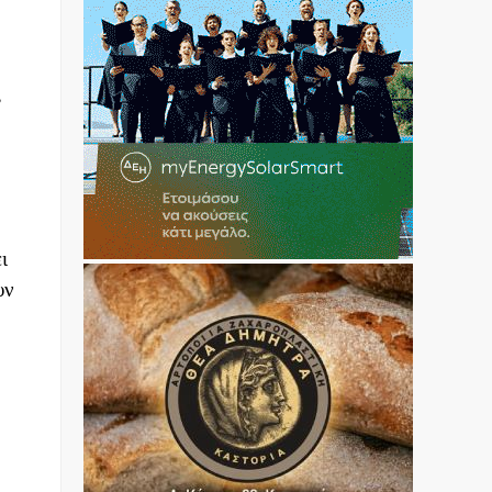
,
ι
υν