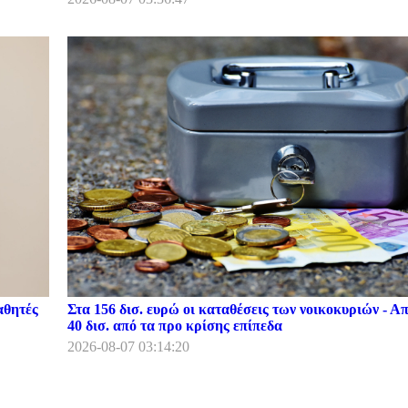
αθητές
Στα 156 δισ. ευρώ οι καταθέσεις των νοικοκυριών - Α
40 δισ. από τα προ κρίσης επίπεδα
2026-08-07 03:14:20