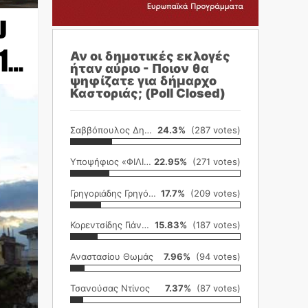
υ
1…
Αν οι δημοτικές εκλογές
ήταν αύριο - Ποιον θα
ψηφίζατε για δήμαρχο
Καστοριάς; (Poll Closed)
Σαββόπουλος Δημήτρης
24.3%
(287 votes)
Υποψήφιος «ΦΙΛΙΚΗ ΕΤΑΙΡΕΙΑ»
22.95%
(271 votes)
Γρηγοριάδης Γρηγόρης
17.7%
(209 votes)
Κορεντσίδης Γιάννης
15.83%
(187 votes)
Αναστασίου Θωμάς
7.96%
(94 votes)
Τσανούσας Ντίνος
7.37%
(87 votes)