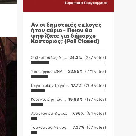
Αν οι δημοτικές εκλογές
ήταν αύριο - Ποιον θα
ψηφίζατε για δήμαρχο
Καστοριάς; (Poll Closed)
Σαββόπουλος Δημήτρης
24.3%
(287 votes)
Υποψήφιος «ΦΙΛΙΚΗ ΕΤΑΙΡΕΙΑ»
22.95%
(271 votes)
Γρηγοριάδης Γρηγόρης
17.7%
(209 votes)
Κορεντσίδης Γιάννης
15.83%
(187 votes)
Αναστασίου Θωμάς
7.96%
(94 votes)
Τσανούσας Ντίνος
7.37%
(87 votes)