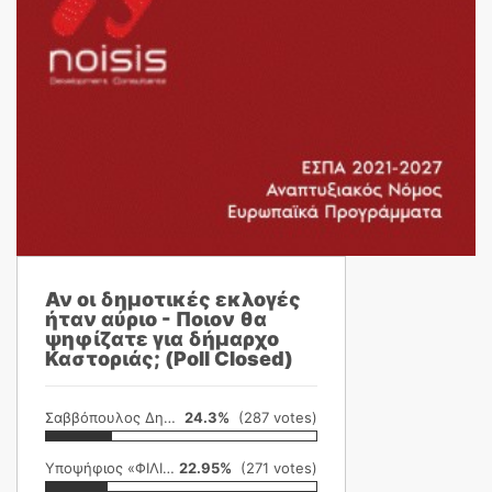
Αν οι δημοτικές εκλογές
ήταν αύριο - Ποιον θα
ψηφίζατε για δήμαρχο
Καστοριάς; (Poll Closed)
Σαββόπουλος Δημήτρης
24.3%
(287 votes)
Υποψήφιος «ΦΙΛΙΚΗ ΕΤΑΙΡΕΙΑ»
22.95%
(271 votes)