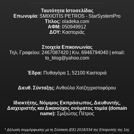
Ταυτότητα Ιστοσελίδας
Επωνυμία
: SMIXIOTIS PETROS - StarSystemPro
Τίτλος:
oladeka.com
ΑΦΜ:
050949912
ΔΟΥ:
Καστοριάς
Στοιχεία Επικοινωνίας
Τηλ. Γραφείου: 2467087420 | Κιν. 6946794040 | email:
to_blog@yahoo.com
Έδρα:
Πυθαγόρα 1, 52100 Καστοριά
Διευθ. Σύνταξης
: Ανθούλα Χατζηχριστοφόρου
Ιδιοκτήτης, Νόμιμος Εκπρόσωπος, Διευθυντής,
Διαχειριστής και Δικαιούχος ονόματος τομέα (domain
name):
Σμιξιώτης Πέτρος
* Δήλωση συμμόρφωσης με τη Σύσταση (ΕΕ) 2018/334 της Επιτροπής της 1ης