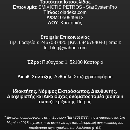
Ταυτότητα Ιστοσελίδας
Επωνυμία
: SMIXIOTIS PETROS - StarSystemPro
Τίτλος:
oladeka.com
ΑΦΜ:
050949912
ΔΟΥ:
Καστοριάς
Στοιχεία Επικοινωνίας
Τηλ. Γραφείου: 2467087420 | Κιν. 6946794040 | email:
to_blog@yahoo.com
Έδρα:
Πυθαγόρα 1, 52100 Καστοριά
Διευθ. Σύνταξης
: Ανθούλα Χατζηχριστοφόρου
Ιδιοκτήτης, Νόμιμος Εκπρόσωπος, Διευθυντής,
Διαχειριστής και Δικαιούχος ονόματος τομέα (domain
name):
Σμιξιώτης Πέτρος
* Δήλωση συμμόρφωσης με τη Σύσταση (ΕΕ) 2018/334 της Επιτροπής της 1ης
Μαρτίου 2018, σχετικά με τα μέτρα για την αποτελεσματική αντιμετώπιση του
παράνομου περιεχομένου στο διαδίκτυο (L 63)