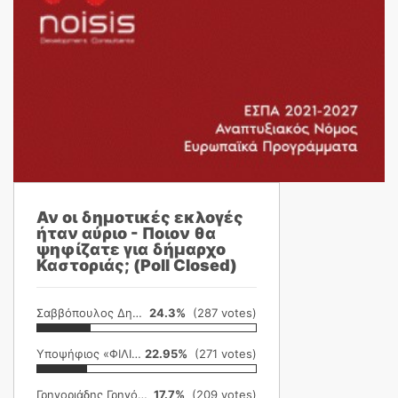
Αν οι δημοτικές εκλογές
ήταν αύριο - Ποιον θα
ψηφίζατε για δήμαρχο
Καστοριάς; (Poll Closed)
Σαββόπουλος Δημήτρης
24.3%
(287 votes)
Υποψήφιος «ΦΙΛΙΚΗ ΕΤΑΙΡΕΙΑ»
22.95%
(271 votes)
Γρηγοριάδης Γρηγόρης
17.7%
(209 votes)