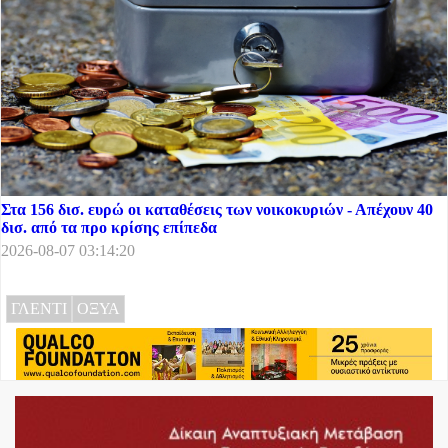
Στα 156 δισ. ευρώ οι καταθέσεις των νοικοκυριών - Απέχουν 40
δισ. από τα προ κρίσης επίπεδα
2026-08-07 03:14:20
ΓΛΕΝΤΙ
ΟΞΥΑ