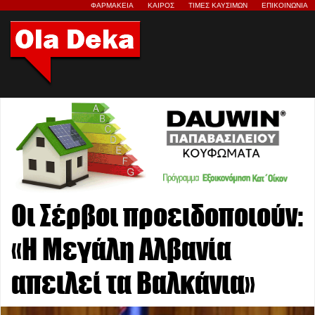
ΦΑΡΜΑΚΕΙΑ
ΚΑΙΡΟΣ
ΤΙΜΕΣ ΚΑΥΣΙΜΩΝ
ΕΠΙΚΟΙΝΩΝΙΑ
Οι Σέρβοι προειδοποιούν:
«Η Μεγάλη Αλβανία
απειλεί τα Βαλκάνια»