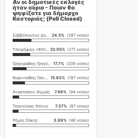
Αν οι δημοτικές εκλογές
ήταν αύριο - Ποιον θα
ψηφίζατε για δήμαρχο
Καστοριάς; (Poll Closed)
Σαββόπουλος Δημήτρης
24.3%
(287 votes)
Υποψήφιος «ΦΙΛΙΚΗ ΕΤΑΙΡΕΙΑ»
22.95%
(271 votes)
Γρηγοριάδης Γρηγόρης
17.7%
(209 votes)
Κορεντσίδης Γιάννης
15.83%
(187 votes)
Αναστασίου Θωμάς
7.96%
(94 votes)
Τσανούσας Ντίνος
7.37%
(87 votes)
Ρήμος Σάκης
3.89%
(46 votes)