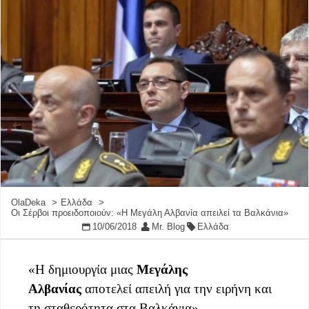
OlaDeka
Ελλάδα
Οι Σέρβοι προειδοποιούν: «Η Μεγάλη Αλβανία απειλεί τα Βαλκάνια»
10/06/2018
Mr. Blog
Ελλάδα
«Η δημιουργία μιας
Μεγάλης
Αλβανίας
αποτελεί απειλή για την ειρήνη και
τη σταθερότητα στα Βαλκάνια».