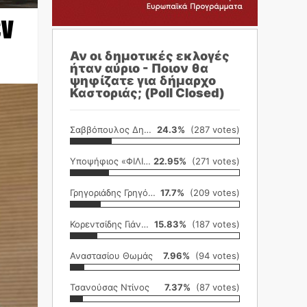
εν
Αν οι δημοτικές εκλογές
ήταν αύριο - Ποιον θα
ψηφίζατε για δήμαρχο
Καστοριάς; (Poll Closed)
Σαββόπουλος Δημήτρης
24.3%
(287 votes)
Υποψήφιος «ΦΙΛΙΚΗ ΕΤΑΙΡΕΙΑ»
22.95%
(271 votes)
Γρηγοριάδης Γρηγόρης
17.7%
(209 votes)
Κορεντσίδης Γιάννης
15.83%
(187 votes)
Αναστασίου Θωμάς
7.96%
(94 votes)
Τσανούσας Ντίνος
7.37%
(87 votes)