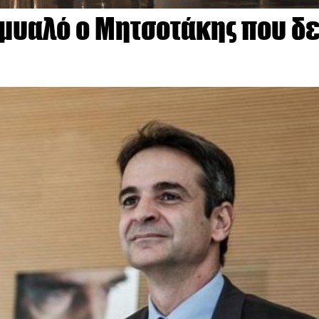
μυαλό ο Μητσοτάκης που δ