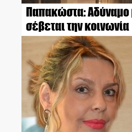
Παπακώστα: Αδύναμο 
σέβεται την κοινωνία