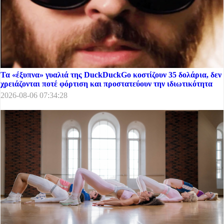
Τα «έξυπνα» γυαλιά της DuckDuckGo κοστίζουν 35 δολάρια, δεν
χρειάζονται ποτέ φόρτιση και προστατεύουν την ιδιωτικότητα
2026-08-06 07:34:28