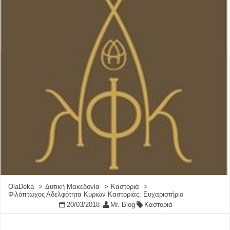
OlaDeka
Δυτική Μακεδονία
Καστοριά
Φιλόπτωχος Αδελφότητα Κυριών Καστοριάς: Ευχαριστήριο
20/03/2018
Mr. Blog
Καστοριά