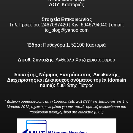
ΔΟΥ:
Καστοριάς
Στοιχεία Επικοινωνίας
Τηλ. Γραφείου: 2467087420 | Κιν. 6946794040 | email:
to_blog@yahoo.com
Έδρα:
Πυθαγόρα 1, 52100 Καστοριά
Διευθ. Σύνταξης
: Ανθούλα Χατζηχριστοφόρου
Ιδιοκτήτης, Νόμιμος Εκπρόσωπος, Διευθυντής,
Διαχειριστής και Δικαιούχος ονόματος τομέα (domain
name):
Σμιξιώτης Πέτρος
* Δήλωση συμμόρφωσης με τη Σύσταση (ΕΕ) 2018/334 της Επιτροπής της 1ης
Μαρτίου 2018, σχετικά με τα μέτρα για την αποτελεσματική αντιμετώπιση του
παράνομου περιεχομένου στο διαδίκτυο (L 63)