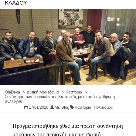
ΚΛΑΔΟΥ
OlaDeka
Δυτική Μακεδονία
Καστοριά
Συνάντηση των μουσικών της Καστοριάς με σκοπό την ίδρυση
συλλόγου
17/01/2018
Mr. Blog
Καστοριά
,
Πολιτισμός
Πραγματοποιήθηκε χθες μια πρώτη συνάντηση
μουσικών της περιοχής μας με σκοπό