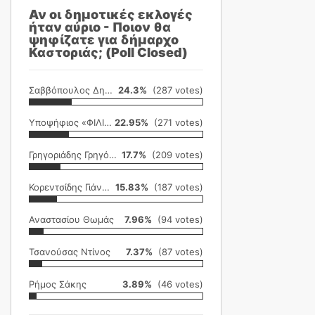
Αν οι δημοτικές εκλογές
ήταν αύριο - Ποιον θα
ψηφίζατε για δήμαρχο
Καστοριάς; (Poll Closed)
Σαββόπουλος Δημήτρης
24.3%
(287 votes)
Υποψήφιος «ΦΙΛΙΚΗ ΕΤΑΙΡΕΙΑ»
22.95%
(271 votes)
Γρηγοριάδης Γρηγόρης
17.7%
(209 votes)
Κορεντσίδης Γιάννης
15.83%
(187 votes)
Αναστασίου Θωμάς
7.96%
(94 votes)
Τσανούσας Ντίνος
7.37%
(87 votes)
Ρήμος Σάκης
3.89%
(46 votes)