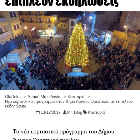
επιπλέον εκδηλώσεις
OlaDeka
Δυτική Μακεδονία
Καστοριά
Νέο εορταστικό πρόγραμμα στον Δήμο Άργους Ορεστικού με επιπλέον
εκδηλώσεις
13/12/2017
Mr. Blog
Καστοριά
Το νέο εορταστικό πρόγραμμα του Δήμου