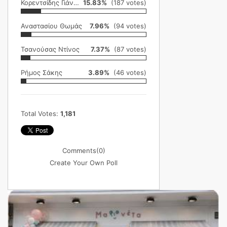
Κορεντσίδης Γιάννης
15.83%
(187 votes)
Αναστασίου Θωμάς
7.96%
(94 votes)
Τσανούσας Ντίνος
7.37%
(87 votes)
Ρήμος Σάκης
3.89%
(46 votes)
Total Votes:
1,181
Comments
(0)
Create Your Own Poll