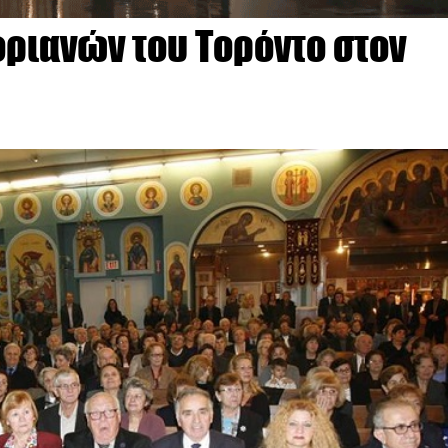
ριανών του Τορόντο στον