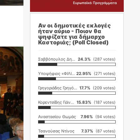
Αν οι δημοτικές εκλογές
ήταν αύριο - Ποιον θα
ψηφίζατε για δήμαρχο
Καστοριάς; (Poll Closed)
Σαββόπουλος Δημήτρης
24.3%
(287 votes)
Υποψήφιος «ΦΙΛΙΚΗ ΕΤΑΙΡΕΙΑ»
22.95%
(271 votes)
Γρηγοριάδης Γρηγόρης
17.7%
(209 votes)
Κορεντσίδης Γιάννης
15.83%
(187 votes)
Αναστασίου Θωμάς
7.96%
(94 votes)
Τσανούσας Ντίνος
7.37%
(87 votes)