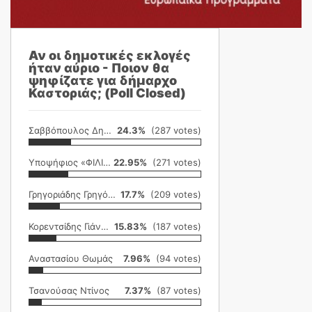
Αν οι δημοτικές εκλογές
ήταν αύριο - Ποιον θα
ψηφίζατε για δήμαρχο
Καστοριάς; (Poll Closed)
Σαββόπουλος Δημήτρης
24.3%
(287 votes)
Υποψήφιος «ΦΙΛΙΚΗ ΕΤΑΙΡΕΙΑ»
22.95%
(271 votes)
Γρηγοριάδης Γρηγόρης
17.7%
(209 votes)
Κορεντσίδης Γιάννης
15.83%
(187 votes)
Αναστασίου Θωμάς
7.96%
(94 votes)
Τσανούσας Ντίνος
7.37%
(87 votes)