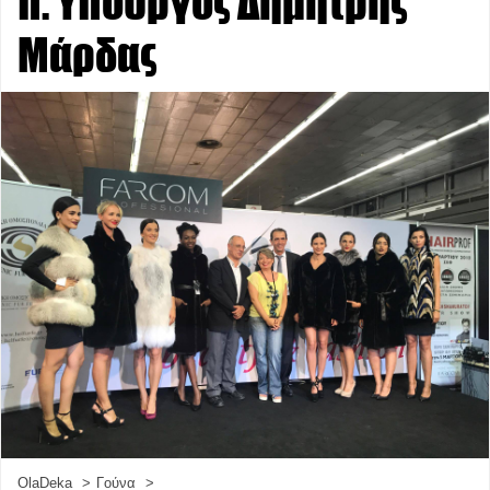
π. Υπουργός Δημήτρης
Μάρδας
OlaDeka
Γούνα