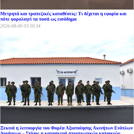
Μετρητά και τραπεζικές καταθέσεις: Τι δέχεται η εφορία και
πότε φορολογεί τα ποσά ως εισόδημα
2026-08-08 03:50:34
Ξεκινά η λειτουργία του Φορέα Αξιοποίησης Ακινήτων Ενόπλων
Δυνάμεων – Στόχος η κατασκευή στρατιωτικών κατοικιών