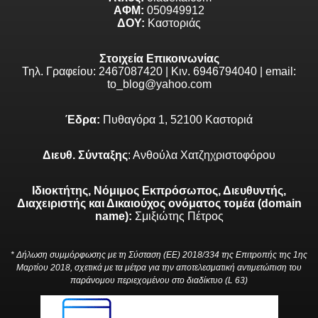
ΑΦΜ:
050949912
ΔΟΥ:
Καστοριάς
Στοιχεία Επικοινωνίας
Τηλ. Γραφείου: 2467087420 | Κιν. 6946794040 | email:
to_blog@yahoo.com
Έδρα:
Πυθαγόρα 1, 52100 Καστοριά
Διευθ. Σύνταξης
: Ανθούλα Χατζηχριστοφόρου
Ιδιοκτήτης, Νόμιμος Εκπρόσωπος, Διευθυντής,
Διαχειριστής και Δικαιούχος ονόματος τομέα (domain
name):
Σμιξιώτης Πέτρος
* Δήλωση συμμόρφωσης με τη Σύσταση (ΕΕ) 2018/334 της Επιτροπής της 1ης
Μαρτίου 2018, σχετικά με τα μέτρα για την αποτελεσματική αντιμετώπιση του
παράνομου περιεχομένου στο διαδίκτυο (L 63)