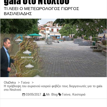
gala στο Ντολτσό
ΤΙ ΛΕΕΙ Ο ΜΕΤΕΩΡΟΛΟΓΟΣ ΓΙΩΡΓΟΣ
ΒΑΣΙΛΕΙΑΔΗΣ
OlaDeka
Γούνα
Η πρόβλεψη του αυριανού καιρού φοβίζει τους διοργανωτές για το gala
στο Ντολτσό
03/05/2017
Mr. Blog
Γούνα
,
Καστοριά