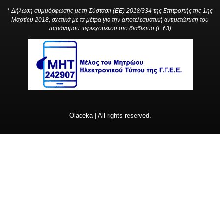
* Δήλωση συμμόρφωσης με τη Σύσταση (ΕΕ) 2018/334 της Επιτροπής της 1ης
Μαρτίου 2018, σχετικά με τα μέτρα για την αποτελεσματική αντιμετώπιση του
παράνομου περιεχομένου στο διαδίκτυο (L 63)
Oladeka | All rights reserved.