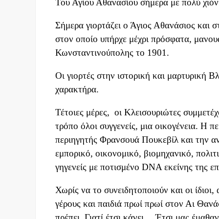
Του Αγίου Αθανασίου σήμερα με πολύ χιόν
Σήμερα γιορτάζει ο Άγιος Αθανάσιος και σ
στον οποίο υπήρχε μέχρι πρόσφατα, μανο
Κωνσταντινούπολης το 1901.
Οι γιορτές στην ιστορική και μαρτυρική Β
χαρακτήρα.
Τέτοιες μέρες, οι Κλεισουριώτες συμμετέχο
τρόπο όλοι συγγενείς, μια οικογένεια. Η π
περιηγητής Φρανσουά Πουκεβίλ και την α
εμπορικό, οικονομικό, βιομηχανικό, πολιτι
γηγενείς με ποτισμένο DNA εκείνης της επ
Χωρίς να το συνειδητοποιούν και οι ίδιοι,
γέρους και παιδιά πρωί πρωί στον Αι Θανά
πρέπει. Γιατί έτσι κάνει… Έτσι μας έμαθαν