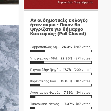
Αν οι δημοτικές εκλογές
ήταν αύριο - Ποιον θα
ψηφίζατε για δήμαρχο
Καστοριάς; (Poll Closed)
Σαββόπουλος Δημήτρης
24.3%
(287 votes)
Υποψήφιος «ΦΙΛΙΚΗ ΕΤΑΙΡΕΙΑ»
22.95%
(271 votes)
Γρηγοριάδης Γρηγόρης
17.7%
(209 votes)
Κορεντσίδης Γιάννης
15.83%
(187 votes)
Αναστασίου Θωμάς
7.96%
(94 votes)
Τσανούσας Ντίνος
7.37%
(87 votes)