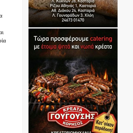
α
αι
οία