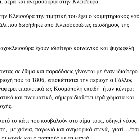
ι, αέρα και ανεμοσούρια στην Κλεισούρα.
την Κλεισούρα την τιμητική του έχει ο κοιμητηριακός ναό
υάλι που δωρήθηκε από Κλεισουριώτες αποδήμους της
λαχοκλεισούρα έχουν ιδιαίτερο κοινωνικό και ψυχωφελή
ντας σε έθιμα και παραδόσεις γίνονται με έναν ιδιαίτερο
εριοχή που το 1806, επισκέπτεται την περιοχή ο Γάλλος
ναφέρει επαινετικά ως Κοσμόπολη επειδή ήταν κέντρο:
στικό και πνευματικό, σήμερα διαθέτει ιερά χώματα και
οχής.
 αυτό το κάτι που κουβαλούν στο αίμα τους, οδηγεί νέους
ση, με χιόνια, παγωνιά και ανηφορικά στενά, γιατί…έτσι
 οι γονείς και ο παππούς με τη γιαγιά…